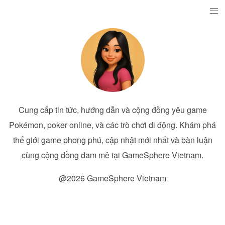
Cung cấp tin tức, hướng dẫn và cộng đồng yêu game
Pokémon, poker online, và các trò chơi di động. Khám phá
thế giới game phong phú, cập nhật mới nhất và bàn luận
cùng cộng đồng đam mê tại GameSphere Vietnam.
@2026 GameSphere Vietnam