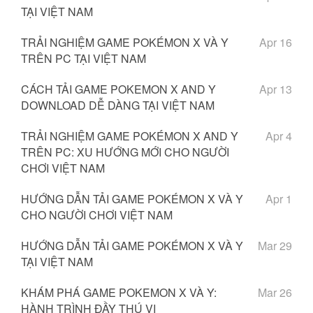
TẠI VIỆT NAM
TRẢI NGHIỆM GAME POKÉMON X VÀ Y
Apr 16
TRÊN PC TẠI VIỆT NAM
CÁCH TẢI GAME POKEMON X AND Y
Apr 13
DOWNLOAD DỄ DÀNG TẠI VIỆT NAM
TRẢI NGHIỆM GAME POKÉMON X AND Y
Apr 4
TRÊN PC: XU HƯỚNG MỚI CHO NGƯỜI
CHƠI VIỆT NAM
HƯỚNG DẪN TẢI GAME POKÉMON X VÀ Y
Apr 1
CHO NGƯỜI CHƠI VIỆT NAM
HƯỚNG DẪN TẢI GAME POKÉMON X VÀ Y
Mar 29
TẠI VIỆT NAM
KHÁM PHÁ GAME POKEMON X VÀ Y:
Mar 26
HÀNH TRÌNH ĐẦY THÚ VỊ