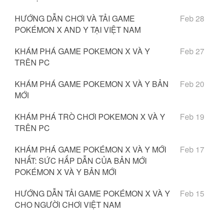
HƯỚNG DẪN CHƠI VÀ TẢI GAME
Feb 28
POKÉMON X AND Y TẠI VIỆT NAM
KHÁM PHÁ GAME POKEMON X VÀ Y
Feb 27
TRÊN PC
KHÁM PHÁ GAME POKEMON X VÀ Y BẢN
Feb 20
MỚI
KHÁM PHÁ TRÒ CHƠI POKEMON X VÀ Y
Feb 19
TRÊN PC
KHÁM PHÁ GAME POKÉMON X VÀ Y MỚI
Feb 17
NHẤT: SỨC HẤP DẪN CỦA BẢN MỚI
POKÉMON X VÀ Y BẢN MỚI
HƯỚNG DẪN TẢI GAME POKÉMON X VÀ Y
Feb 15
CHO NGƯỜI CHƠI VIỆT NAM